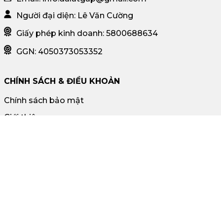
Người đại diện: Lê Văn Cường
Giấy phép kinh doanh: 5800688634
GGN: 4050373053352
CHÍNH SÁCH & ĐIỀU KHOẢN
Chính sách bảo mật
Giới thiệu
Chứng nhận
Liên hệ
HỖ TRỢ KHÁCH HÀNG
Liên hệ đặt mua: 02633 83 40 41
Phản ánh dịch vụ: 02633 83 40 41
Email CSKH: info.dalatgap@gmail.com