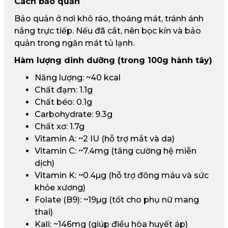
Cách bảo quản
Bảo quản ở nơi khô ráo, thoáng mát, tránh ánh
nắng trực tiếp. Nếu đã cắt, nên bọc kín và bảo
quản trong ngăn mát tủ lạnh.
Hàm lượng dinh dưỡng (trong 100g hành tây)
Năng lượng: ~40 kcal
Chất đạm: 1.1g
Chất béo: 0.1g
Carbohydrate: 9.3g
Chất xơ: 1.7g
Vitamin A: ~2 IU (hỗ trợ mắt và da)
Vitamin C: ~7.4mg (tăng cường hệ miễn
dịch)
Vitamin K: ~0.4µg (hỗ trợ đông máu và sức
khỏe xương)
Folate (B9): ~19µg (tốt cho phụ nữ mang
thai)
Kali: ~146mg (giúp điều hòa huyết áp)