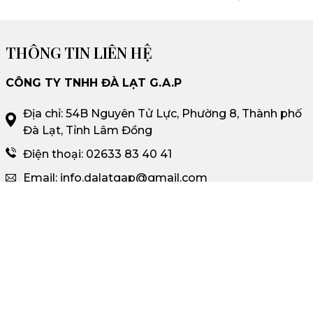
THÔNG TIN LIÊN HỆ
CÔNG TY TNHH ĐÀ LẠT G.A.P
Địa chỉ: 54B Nguyên Tử Lực, Phường 8, Thành phố
Đà Lạt, Tỉnh Lâm Đồng
Điện thoại: 02633 83 40 41
Email: info.dalatgap@gmail.com
Người đại diện: Lê Văn Cường
Giấy phép kinh doanh: 5800688634
GGN: 4050373053352
CHÍNH SÁCH & ĐIỀU KHOẢN