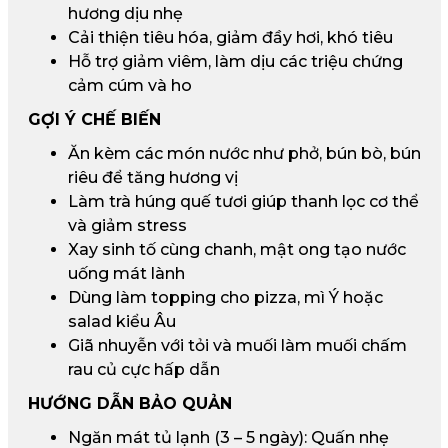
hương dịu nhẹ
Cải thiện tiêu hóa, giảm đầy hơi, khó tiêu
Hỗ trợ giảm viêm, làm dịu các triệu chứng
cảm cúm và ho
GỢI Ý CHẾ BIẾN
Ăn kèm các món nước như phở, bún bò, bún
riêu để tăng hương vị
Làm trà húng quế tươi giúp thanh lọc cơ thể
và giảm stress
Xay sinh tố cùng chanh, mật ong tạo nước
uống mát lành
Dùng làm topping cho pizza, mì Ý hoặc
salad kiểu Âu
Giã nhuyễn với tỏi và muối làm muối chấm
rau củ cực hấp dẫn
HƯỚNG DẪN BẢO QUẢN
Ngăn mát tủ lạnh (3 – 5 ngày): Quấn nhẹ